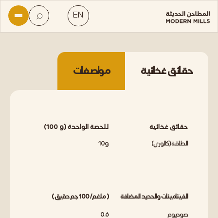
حقائق غذائية
مواصفات
حقائق غذائية
(100 g) للحصة الواحدة
الطاقة (كالوري)
10g
الفيتامينات والحديد المضافة
( ملغم / 100 جم دقيق )
صوديوم
0.6